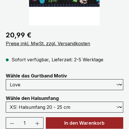
Regulärer Preis:
20,99 €
Preise inkl. MwSt. zzgl. Versandkosten
Sofort verfügbar, Lieferzeit: 2-5 Werktage
auswählen
Wähle das Gurtband Motiv
auswählen
Wähle den Halsumfang
Produkt Anzahl: Gib den gewünschten We
In den Warenkorb