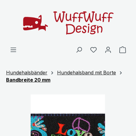
Zum Hauptinhalt springen
Ware
Hundehalsbänder
Hundehalsband mit Borte
Bandbreite 20 mm
Bildergalerie überspringen