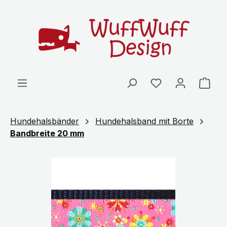
Zum Hauptinhalt springen
Ware
Hundehalsbänder
Hundehalsband mit Borte
Bandbreite 20 mm
Bildergalerie überspringen