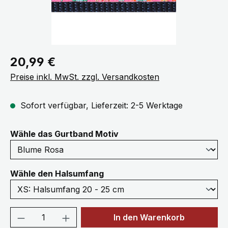
Regulärer Preis:
20,99 €
Preise inkl. MwSt. zzgl. Versandkosten
Sofort verfügbar, Lieferzeit: 2-5 Werktage
auswählen
Wähle das Gurtband Motiv
auswählen
Wähle den Halsumfang
Produkt Anzahl: Gib den gewünschten We
In den Warenkorb