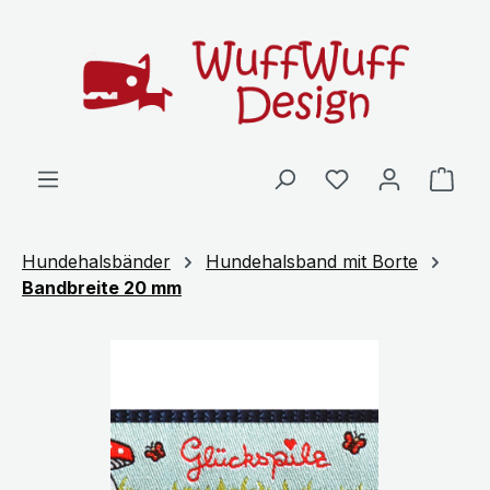
Zum Hauptinhalt springen
Ware
Hundehalsbänder
Hundehalsband mit Borte
Bandbreite 20 mm
Bildergalerie überspringen