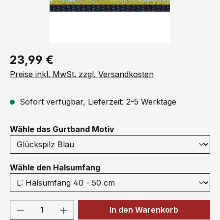
Regulärer Preis:
23,99 €
Preise inkl. MwSt. zzgl. Versandkosten
Sofort verfügbar, Lieferzeit: 2-5 Werktage
auswählen
Wähle das Gurtband Motiv
auswählen
Wähle den Halsumfang
Produkt Anzahl: Gib den gewünschten We
In den Warenkorb