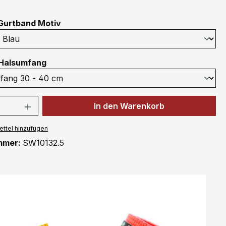
auswählen
Gurtband Motiv
auswählen
Halsumfang
 Anzahl: Gib den gewünschten Wert ein 
In den Warenkorb
ttel hinzufügen
mmer:
SW10132.5