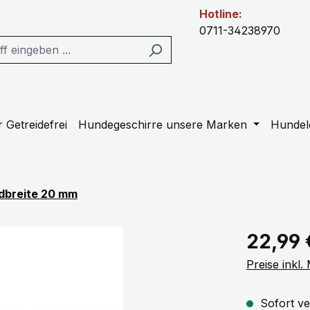
Hotline:
0711-34238970
 Getreidefrei
Hundegeschirre unsere Marken
Hundel
dbreite 20 mm
Regulärer Pr
22,99 
Preise inkl
Sofort ve