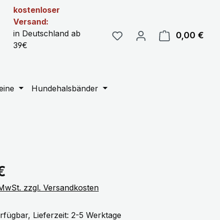
kostenloser
Versand:
in Deutschland ab
0,00 €
Ware
39€
eine
Hundehalsbänder
eis:
€
. MwSt. zzgl. Versandkosten
rfügbar, Lieferzeit: 2-5 Werktage