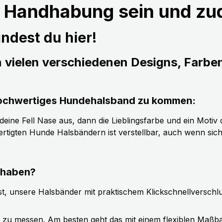
r Handhabung sein und z
ndest du hier!
n vielen verschiedenen Designs, Farbe
s hochwertiges Hundehalsband zu kommen:
ine Fell Nase aus, dann die Lieblingsfarbe und ein Motiv d
tigten Hunde Halsbändern ist verstellbar, auch wenn sic
 haben?
t, unsere Halsbänder mit praktischem Klickschnellverschl
g zu messen. Am besten geht das mit einem flexiblen Maßb