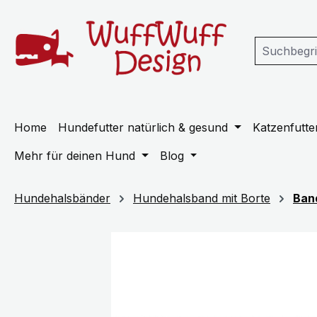
m Hauptinhalt springen
Zur Suche springen
Zur Hauptnavigation springen
Home
Hundefutter natürlich & gesund
Katzenfutter
Mehr für deinen Hund
Blog
Hundehalsbänder
Hundehalsband mit Borte
Ban
Bildergalerie überspringen