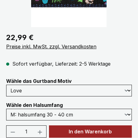
Regulärer Preis:
22,99 €
Preise inkl. MwSt. zzgl. Versandkosten
Sofort verfügbar, Lieferzeit: 2-5 Werktage
auswählen
Wähle das Gurtband Motiv
auswählen
Wähle den Halsumfang
Produkt Anzahl: Gib den gewünschten We
In den Warenkorb