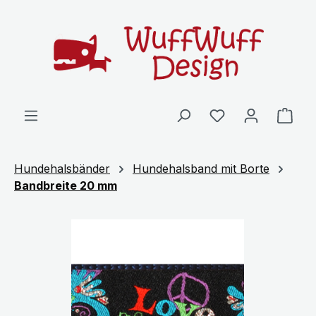
Zum Hauptinhalt springen
Ware
Hundehalsbänder
Hundehalsband mit Borte
Bandbreite 20 mm
Bildergalerie überspringen