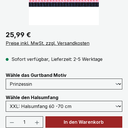
Regulärer Preis:
25,99 €
Preise inkl. MwSt. zzgl. Versandkosten
Sofort verfügbar, Lieferzeit: 2-5 Werktage
auswählen
Wähle das Gurtband Motiv
auswählen
Wähle den Halsumfang
Produkt Anzahl: Gib den gewünschten We
In den Warenkorb