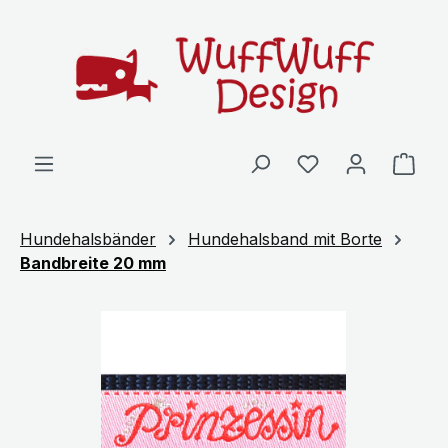
Zum Hauptinhalt springen
Ware
Hundehalsbänder
Hundehalsband mit Borte
Bandbreite 20 mm
Bildergalerie überspringen