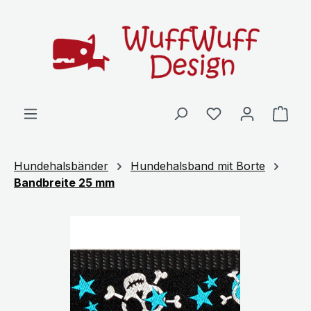
Zum Hauptinhalt springen
Ware
Hundehalsbänder
Hundehalsband mit Borte
Bandbreite 25 mm
Bildergalerie überspringen