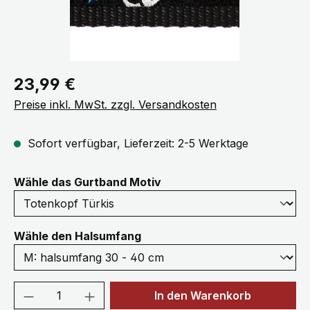
Regulärer Preis:
23,99 €
Preise inkl. MwSt. zzgl. Versandkosten
Sofort verfügbar, Lieferzeit: 2-5 Werktage
auswählen
Wähle das Gurtband Motiv
auswählen
Wähle den Halsumfang
Produkt Anzahl: Gib den gewünschten We
In den Warenkorb