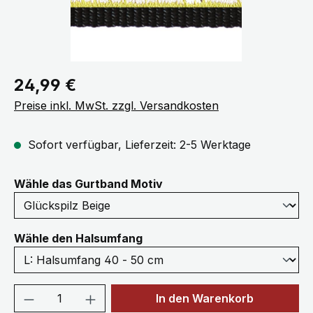
Regulärer Preis:
24,99 €
Preise inkl. MwSt. zzgl. Versandkosten
Sofort verfügbar, Lieferzeit: 2-5 Werktage
auswählen
Wähle das Gurtband Motiv
auswählen
Wähle den Halsumfang
Produkt Anzahl: Gib den gewünschten We
In den Warenkorb