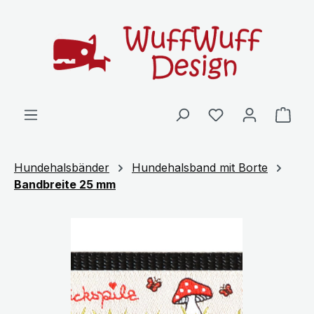
Zum Hauptinhalt springen
Ware
Hundehalsbänder
Hundehalsband mit Borte
Bandbreite 25 mm
Bildergalerie überspringen