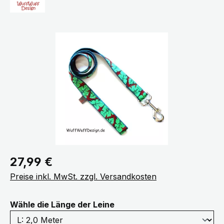
Bildergalerie überspringen
Regulärer Preis:
27,99 €
Preise inkl. MwSt. zzgl. Versandkosten
auswählen
Wähle die Länge der Leine