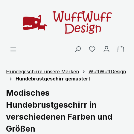
Zum Hauptinhalt springen
Ware
Hundegeschirre unsere Marken
WuffWuffDesign
Hundebrustgeschirr gemustert
Modisches
Hundebrustgeschirr in
verschiedenen Farben und
Größen