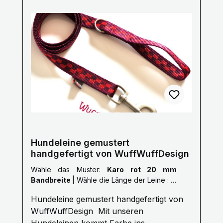
Sonderlängen auf Anfrage.Die Bänder
haben alle eine Breite von 25mm nur das
Karo rot ist 20mm breit. Pflegehinweise:
Handwäsche mit einem milden
Waschmittel, bitte Luft trocknen. Größe
Länge S 1,0 Meter M 1,5 Meter L 2,0
Meter XL 2,5 Meter XXL 3,0 Meter Gerne
fertigen wir auch nach deinen Wünschen
auf Anfrage.Kontaktiere uns Hier! Mail:
info@wuffwuffdesign.de Phone: 0711-
34238970
Hundeleine gemustert
handgefertigt von WuffWuffDesign
Wähle das Muster:
Karo rot 20 mm
Bandbreite
|
Wähle die Länge der Leine :
L:
2,0 Meter
Hundeleine gemustert handgefertigt von
WuffWuffDesign Mit unseren