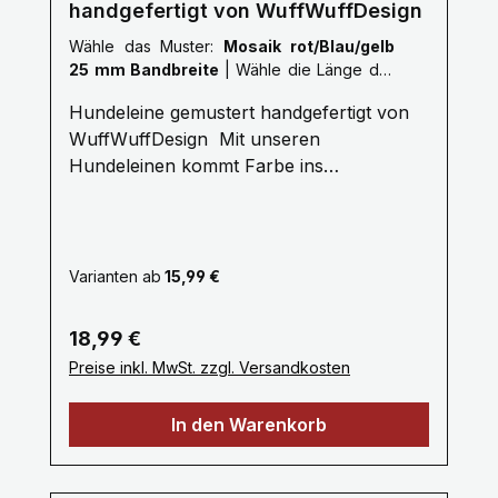
handgefertigt von WuffWuffDesign
Wähle das Muster:
Mosaik rot/Blau/gelb
25 mm Bandbreite
|
Wähle die Länge der
Leine :
XL: 2,5 Meter
Hundeleine gemustert handgefertigt von
WuffWuffDesign Mit unseren
Hundeleinen kommt Farbe ins
Hundeleben. Erleben Sie die Farbenvielfalt
unserer WuffWuffDesign Hundeleinen im
Hundeshop mit Biss. Alle unsere
Hundeleinen sind aus reißfestem,
Varianten ab
15,99 €
weichem und anschmiegsamem Gurtband
gefertigt, farbecht und mehrfach
Regulärer Preis:
18,99 €
Maschinen vernäht. Ein stabiler
Preise inkl. MwSt. zzgl. Versandkosten
Metallkarabiner zum sicheren einhacken
am Hundegeschirr oder Hundehalsband
In den Warenkorb
bietet Ihnen viel Komfort. Unsere
Hundeleinen erhalten Sie ab 1 bis 3 Meter,
selbstverständlich fertigen wir auch in