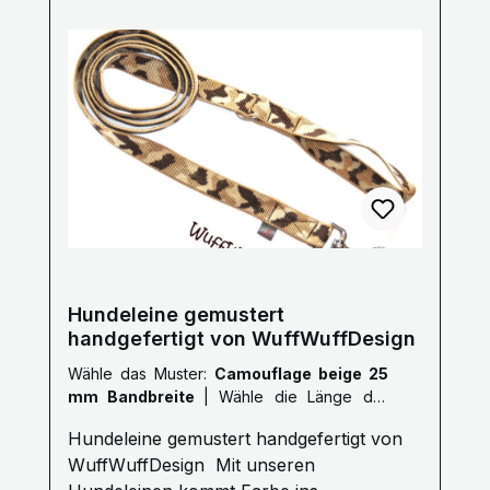
Sonderlängen auf Anfrage.Die Bänder
haben alle eine Breite von 25mm nur das
Karo rot ist 20mm breit. Pflegehinweise:
Handwäsche mit einem milden
Waschmittel, bitte Luft trocknen. Größe
Länge S 1,0 Meter M 1,5 Meter L 2,0
Meter XL 2,5 Meter XXL 3,0 Meter Gerne
fertigen wir auch nach deinen Wünschen
auf Anfrage.Kontaktiere uns Hier! Mail:
info@wuffwuffdesign.de Phone: 0711-
34238970
Hundeleine gemustert
handgefertigt von WuffWuffDesign
Wähle das Muster:
Camouflage beige 25
mm Bandbreite
|
Wähle die Länge der
Leine :
S: 1 Meter
Hundeleine gemustert handgefertigt von
WuffWuffDesign Mit unseren