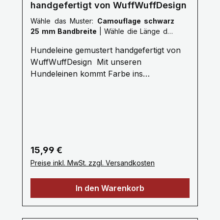
handgefertigt von WuffWuffDesign
Wähle das Muster:
Camouflage schwarz
25 mm Bandbreite
|
Wähle die Länge der
Leine :
S: 1 Meter
Hundeleine gemustert handgefertigt von
WuffWuffDesign Mit unseren
Hundeleinen kommt Farbe ins
Hundeleben. Erleben Sie die Farbenvielfalt
unserer WuffWuffDesign Hundeleinen im
Hundeshop mit Biss. Alle unsere
Hundeleinen sind aus reißfestem,
weichem und anschmiegsamem Gurtband
gefertigt, farbecht und mehrfach
Regulärer Preis:
15,99 €
Maschinen vernäht. Ein stabiler
Preise inkl. MwSt. zzgl. Versandkosten
Metallkarabiner zum sicheren einhacken
am Hundegeschirr oder Hundehalsband
In den Warenkorb
bietet Ihnen viel Komfort. Unsere
Hundeleinen erhalten Sie ab 1 bis 3 Meter,
selbstverständlich fertigen wir auch in