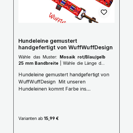
Meter XL 2,5 Meter XXL 3,0 Meter Gerne
fertigen wir auch nach deinen Wünschen
auf Anfrage.Kontaktiere uns Hier! Mail:
info@wuffwuffdesign.de Phone: 0711-
34238970
Hundeleine gemustert
handgefertigt von WuffWuffDesign
Wähle das Muster:
Mosaik rot/Blau/gelb
25 mm Bandbreite
|
Wähle die Länge der
Leine :
M: 1,5 Meter
Hundeleine gemustert handgefertigt von
WuffWuffDesign Mit unseren
Hundeleinen kommt Farbe ins
Hundeleben. Erleben Sie die Farbenvielfalt
unserer WuffWuffDesign Hundeleinen im
Hundeshop mit Biss. Alle unsere
Hundeleinen sind aus reißfestem,
Varianten ab
15,99 €
weichem und anschmiegsamem Gurtband
gefertigt, farbecht und mehrfach