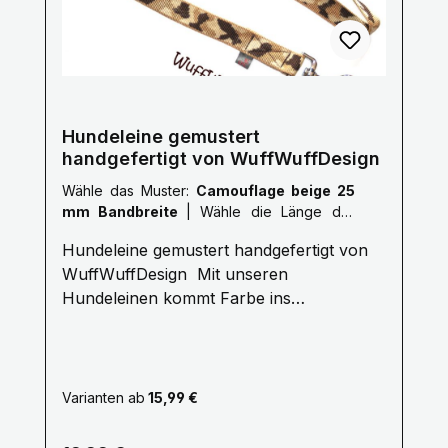
Hundeleine gemustert
handgefertigt von WuffWuffDesign
Wähle das Muster:
Camouflage beige 25
mm Bandbreite
|
Wähle die Länge der
Leine :
XXL: 3,0 Meter
Hundeleine gemustert handgefertigt von
WuffWuffDesign Mit unseren
Hundeleinen kommt Farbe ins
Hundeleben. Erleben Sie die Farbenvielfalt
unserer WuffWuffDesign Hundeleinen im
Hundeshop mit Biss. Alle unsere
Hundeleinen sind aus reißfestem,
Varianten ab
15,99 €
weichem und anschmiegsamem Gurtband
gefertigt, farbecht und mehrfach