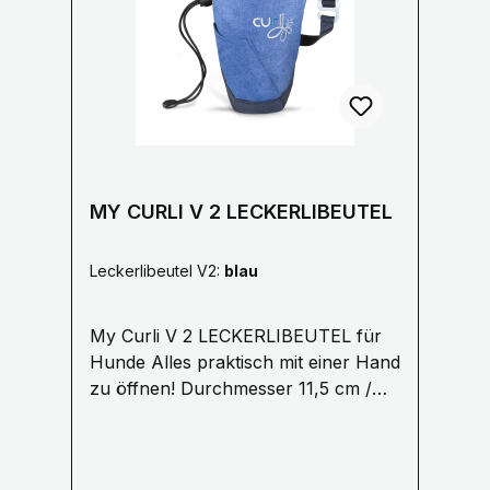
durchgestrichenen Mülltonne
1.5 cm oder 2 cm
gekennzeichnet und dem
chemischen Symbol des für die
Einstufung als schadstoffhaltig
ausschlaggebenden Schwermetalls
versehen. Cd = Cadmium, Pb =Blei,
Hg = Quecksilber.
MY CURLI V 2 LECKERLIBEUTEL
Leckerlibeutel V2:
blau
My Curli V 2 LECKERLIBEUTEL für
Hunde Alles praktisch mit einer Hand
zu öffnen! Durchmesser 11,5 cm /
4,5″, Höhe 18,5 cm /
7,2″ Aufgesetzte Tasche für den
Clicker oder andere kleine Tools für