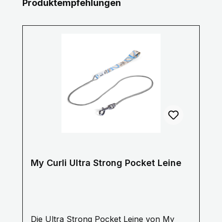
Produktgalerie überspringen
Produktempfehlungen
My Curli Ultra Strong Pocket Leine
Die Ultra Strong Pocket Leine von My