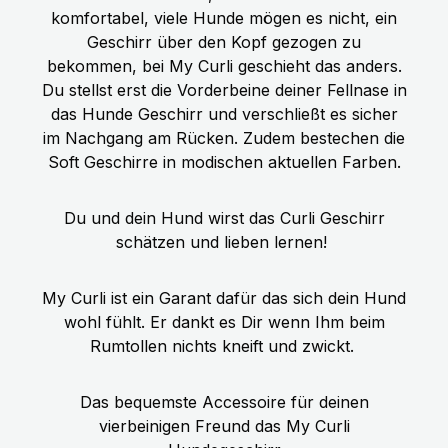
Hundegeschirr für Euren
ZUTATEN: Frisches Pferdefleisch, -
komfortabel, viele Hunde mögen es nicht, ein
hechelnden Hund.
herz, -lunge, -magen, -leber (70%),
Geschirr über den Kopf gezogen zu
Brühe (24,7%), Zucchini (2%),
bekommen, bei My Curli geschieht das anders.
Karotten (2%), Apfel (0,5%),
Du stellst erst die Vorderbeine deiner Fellnase in
Mineralstoffe, Leinöl (0,2%),
das Hunde Geschirr und verschließt es sicher
Bockshornklee, Löwenzahn,
im Nachgang am Rücken. Zudem bestechen die
Flohsamen, Spinat, Rosmarin
Soft Geschirre in modischen aktuellen Farben.
Technologische Zusatzstoffe: keine
Du und dein Hund wirst das Curli Geschirr
schätzen und lieben lernen!
My Curli ist ein Garant dafür das sich dein Hund
wohl fühlt. Er dankt es Dir wenn Ihm beim
Rumtollen nichts kneift und zwickt.
Das bequemste Accessoire für deinen
vierbeinigen Freund das My Curli