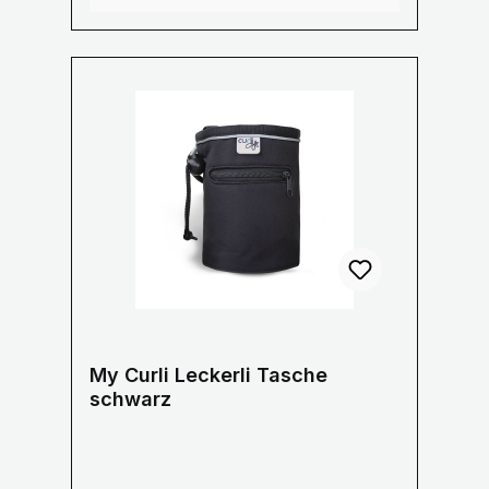
Wasserdichte Hülle an der Innenseite
zum Schutz Ihres Mobiltelefon
Stylisches gestreiftes Innenfutter aus
Baumwolle Größe: 21 x 25 x 6 cm
My Curli Leckerli Tasche
schwarz