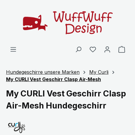
Zum Hauptinhalt springen
Ware
Hundegeschirre unsere Marken
My Curli
My CURLI Vest Geschirr Clasp Air-Mesh
My CURLI Vest Geschirr Clasp
Air-Mesh Hundegeschirr