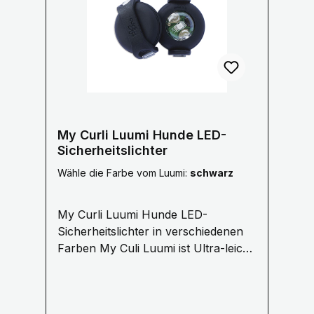
Unternehmen Hirschalm hat seinen Sitz in
Rainfeld in Niederösterreich. Im Lager
werden die Abwurfstangen von
österreichischen Hirschen
weiterverarbeitet. Herkunft
Rückverfolgbar Durch die
Chargennummern auf unseren Etiketten
kann Hirschalm bei Anfragen darüber
My Curli Luumi Hunde LED-
Auskunft geben, aus welcher Region
Sicherheitslichter
Österreichs der verarbeitete Kau-Stix
Wähle die Farbe vom Luumi:
schwarz
stammt. Tip: Gesund aufgrund wichtiger
Nährstoffe Geweih Knochen bestehen zu
My Curli Luumi Hunde LED-
etwa 54% aus Kalk, welcher gut für den
Sicherheitslichter in verschiedenen
Knochenbau ist. Außerdem beinhaltet ein
Farben My Culi Luumi ist Ultra-leicht,
Geweih Knochen etwa 44% organische
schmal und hell. Ein LED-
Substanz - hauptsächlich
Sicherheitslicht mit Variablen
Eiweißverbindungen, in denen reichhaltige
Befestigungsmöglichkeiten.
Mineralien eingelagert sind. Sie sollten