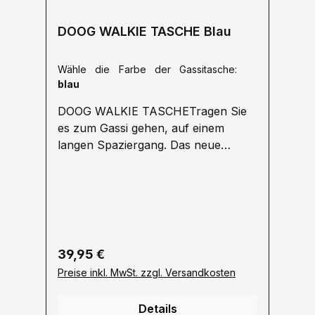
DOOG WALKIE TASCHE Blau
Wähle die Farbe der Gassitasche:
blau
DOOG WALKIE TASCHETragen Sie
es zum Gassi gehen, auf einem
langen Spaziergang. Das neue
'Walkie Bag' von DOOG ist eine tolle
Allround-Tasche für jeden
Hundeausflug. Vorinstalliert mit 20
duftenden DOOG-Auffangbeuteln
Der seitliche Netzbeutel hält eine
Wasserflasche /Tennisball Bequemer
Regulärer Preis:
39,95 €
Schultergurt für lange Spaziergänge
Preise inkl. MwSt. zzgl. Versandkosten
verstellbar bis 1,10 Meter Groß
genug, um Ihre Geldbörse und
Details
Hundespielzeug zu tragen