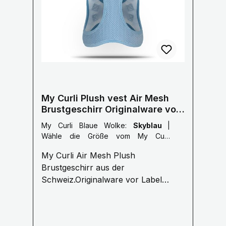
My Curli Plush vest Air Mesh
Brustgeschirr Originalware vor
Labelumstellung
My Curli Blaue Wolke:
Skyblau
|
Wähle die Größe vom My Curli
Brustgeschirr:
3XS: 24-28 cm
My Curli Air Mesh Plush
Brustumfang
Brustgeschirr aus der
Schweiz.Originalware vor Label
Umstellung kein USA Import!
Funktionell & Einzigartig CURLI - für
Menschen, die das Beste für Ihr Tier