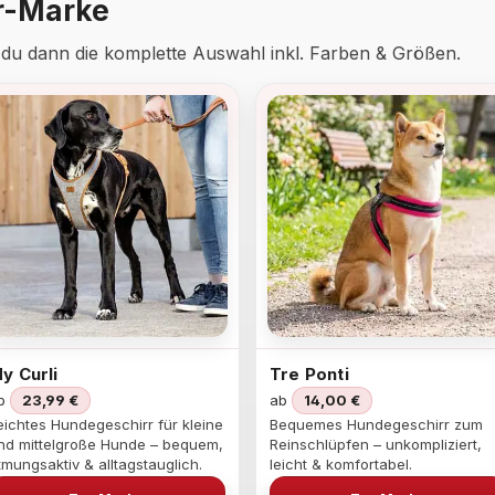
r-Marke
t du dann die komplette Auswahl inkl. Farben & Größen.
y Curli
Tre Ponti
b
23,99 €
ab
14,00 €
eichtes Hundegeschirr für kleine
Bequemes Hundegeschirr zum
nd mittelgroße Hunde – bequem,
Reinschlüpfen – unkompliziert,
tmungsaktiv & alltagstauglich.
leicht & komfortabel.