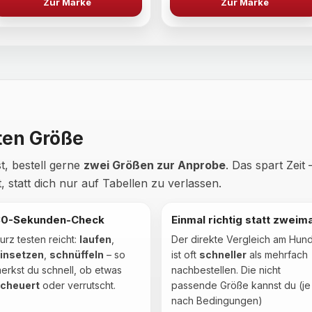
Zur Marke
Zur Marke
ten Größe
t, bestell gerne
zwei Größen zur Anprobe
. Das spart Zeit 
, statt dich nur auf Tabellen zu verlassen.
30-Sekunden-Check
Einmal richtig statt zweima
urz testen reicht:
laufen
,
Der direkte Vergleich am Hun
insetzen
,
schnüffeln
– so
ist oft
schneller
als mehrfach
erkst du schnell, ob etwas
nachbestellen. Die nicht
cheuert
oder verrutscht.
passende Größe kannst du (je
nach Bedingungen)