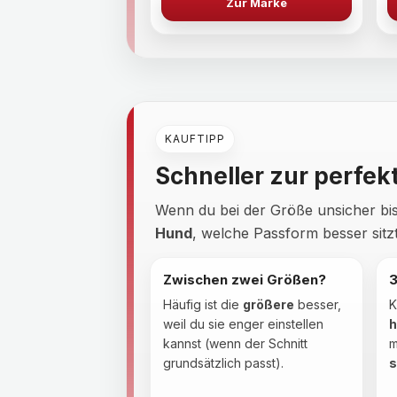
Zur Marke
KAUFTIPP
Schneller zur perfek
Wenn du bei der Größe unsicher bis
Hund
, welche Passform besser sitzt
Zwischen zwei Größen?
Häufig ist die
größere
besser,
K
weil du sie enger einstellen
h
kannst (wenn der Schnitt
m
grundsätzlich passt).
s