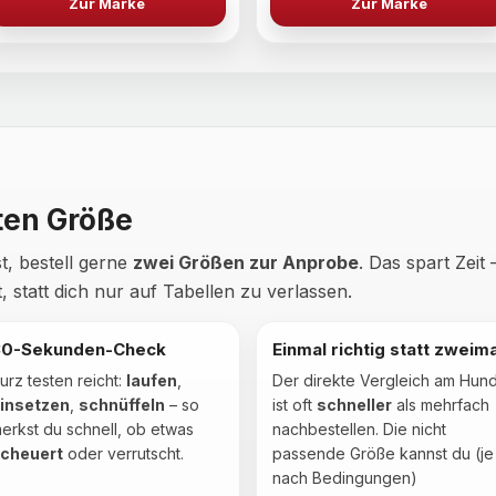
Zur Marke
Zur Marke
ten Größe
t, bestell gerne
zwei Größen zur Anprobe
. Das spart Zeit 
, statt dich nur auf Tabellen zu verlassen.
30-Sekunden-Check
Einmal richtig statt zweima
urz testen reicht:
laufen
,
Der direkte Vergleich am Hun
insetzen
,
schnüffeln
– so
ist oft
schneller
als mehrfach
erkst du schnell, ob etwas
nachbestellen. Die nicht
cheuert
oder verrutscht.
passende Größe kannst du (je
nach Bedingungen)