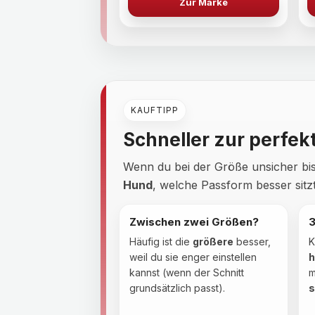
Zur Marke
KAUFTIPP
Schneller zur perfek
Wenn du bei der Größe unsicher bis
Hund
, welche Passform besser sitzt
Zwischen zwei Größen?
Häufig ist die
größere
besser,
K
weil du sie enger einstellen
h
kannst (wenn der Schnitt
m
grundsätzlich passt).
s