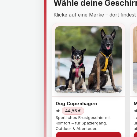
Wähle deine Geschir
Klicke auf eine Marke – dort findes
Dog Copenhagen
M
ab
44,95 €
a
Sportliches Brustgeschirr mit
L
Komfort – für Spaziergang,
u
Outdoor & Abenteuer.
a