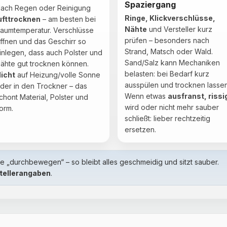
Spaziergang
ach Regen oder Reinigung
Ringe, Klickverschlüsse,
ufttrocknen
– am besten bei
Nähte
und Versteller kurz
aumtemperatur. Verschlüsse
prüfen – besonders nach
ffnen und das Geschirr so
Strand, Matsch oder Wald.
inlegen, dass auch Polster und
Sand/Salz kann Mechaniken
ähte gut trocknen können.
belasten: bei Bedarf kurz
icht
auf Heizung/volle Sonne
ausspülen und trocknen lassen
der in den Trockner – das
Wenn etwas
ausfranst, rissi
chont Material, Polster und
wird oder nicht mehr sauber
orm.
schließt: lieber rechtzeitig
ersetzen.
 „durchbewegen“ – so bleibt alles geschmeidig und sitzt sauber.
tellerangaben
.