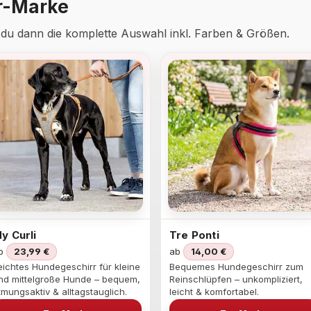
r-Marke
t du dann die komplette Auswahl inkl. Farben & Größen.
y Curli
Tre Ponti
b
23,99 €
ab
14,00 €
eichtes Hundegeschirr für kleine
Bequemes Hundegeschirr zum
nd mittelgroße Hunde – bequem,
Reinschlüpfen – unkompliziert,
tmungsaktiv & alltagstauglich.
leicht & komfortabel.