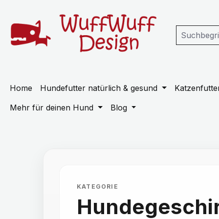
m Hauptinhalt springen
Zur Suche springen
Zur Hauptnavigation springen
Home
Hundefutter natürlich & gesund
Katzenfutter
Mehr für deinen Hund
Blog
KATEGORIE
Hundegeschir