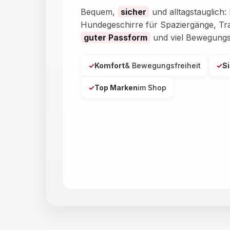
Bequem,
sicher
und alltagstauglich
Hundegeschirre für Spaziergänge, Tra
guter Passform
und viel Bewegungsf
✓
Komfort
& Bewegungsfreiheit
✓
S
✓
Top Marken
im Shop