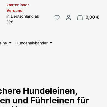
kostenloser
Versand:
in Deutschland ab
0,00 €
Ware
39€
eine
Hundehalsbänder
chere Hundeleinen,
en und Führleinen für