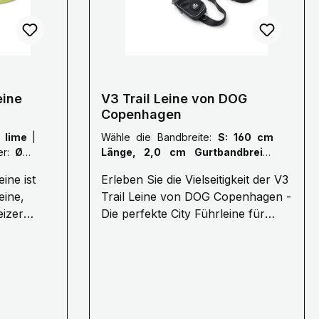
2 cm
eine
V3 Trail Leine von DOG
Copenhagen
:
lime
|
Wähle die Bandbreite:
S: 160 cm
er:
Ø 8
Länge, 2,0 cm Gurtbandbreite
Karabiner klein
|
Wähle die Farbe
ine ist
Erleben Sie die Vielseitigkeit der V3
vom Geschirr:
Schwarz
eine,
Trail Leine von DOG Copenhagen -
eizer
Die perfekte City Führleine für
Ihren Hund Die V3 Trail Leine von
alität und
DOG Copenhagen ist die ideale
e gehört
Wahl für Hundebesitzer, die eine
tet
robuste, funktionale und zugleich
d
stilvolle Leine suchen. Diese 160
owohl für
cm lange Leine ist nicht nur