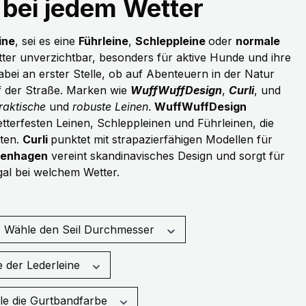
 bei jedem Wetter
ine
, sei es eine
Führleine
,
Schleppleine
oder
normale
etter unverzichtbar, besonders für aktive Hunde und ihre
dabei an erster Stelle, ob auf Abenteuern in der Natur
f der Straße. Marken wie
WuffWuffDesign
,
Curli
, und
raktische
und
robuste Leinen
.
WuffWuffDesign
wetterfesten Leinen, Schleppleinen und Führleinen, die
eten.
Curli
punktet mit strapazierfähigen Modellen für
penhagen
vereint skandinavisches Design und sorgt für
gal bei welchem Wetter.
Wähle den Seil Durchmesser
e der Lederleine
e die Gurtbandfarbe