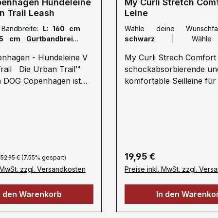
enhagen Hundeleine
My Curli Stretch Com
n Trail Leash
Leine
 Bandbreite:
L: 160 cm
Wähle deine Wunschf
,5 cm Gurtbandbreite
schwarz
|
Wähle den
 groß
|
Wähle die Farbe
Seildurchmesser:
11
nhagen - Hundeleine V
My Curli Strech Comfort 
rr:
Classic Rot
Seildurchmesser
rail Die Urban Trail™
schockabsorbierende un
n DOG Copenhagen ist
komfortable Seilleine für
eitig einsetzbare 160cm
und Stressfreies führen 
deleine, die mit unserem
Kommandieren.· 1,8 M
anizer™ zusätzlich
Länge ø 8 mm (Größe M)
e Tasche geliefert wird.
10 mm (Größe L) Für Hun
 können Sie bequem
kg (Größe M) oder 40 k
, Schlüssel und
L) · Stoßdämpfendes Se
Regulärer Preis:
reis:
Regulärer Preis:
19,95 €
52,95 €
(7.55% gespart)
 verstauen - zwei
stressfreie Kommunikat
. MwSt. zzgl. Versandkosten
Preise inkl. MwSt. zzgl. Ver
n einem! Die Leine
Ultraweiches Nylonseil f
ußerdem über einen
besten Halt, Kontrolle u
n den Warenkorb
In den Warenko
mit Neopren gepolsterten
Sicherheit· Kotbeutels
chreflektierende 3M™
„Snap-In“ Sicherheitskar