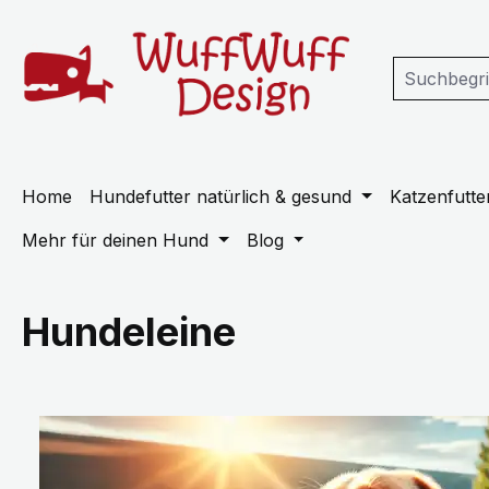
m Hauptinhalt springen
Zur Suche springen
Zur Hauptnavigation springen
Home
Hundefutter natürlich & gesund
Katzenfutter
Mehr für deinen Hund
Blog
Hundeleine