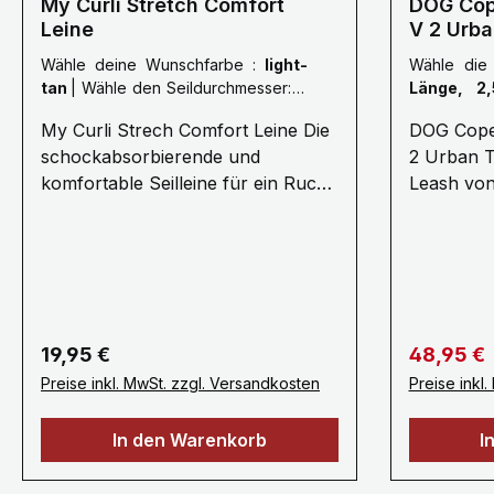
My Curli Stretch Comfort
DOG Cop
Leine
V 2 Urba
Wähle deine Wunschfarbe :
light-
Wähle die
tan
|
Wähle den Seildurchmesser:
8
Länge, 2
mm Seildurchmesser
Karabiner
My Curli Strech Comfort Leine Die
DOG Cope
vom Geschi
schockabsorbierende und
2 Urban T
komfortable Seilleine für ein Ruck-
Leash vo
und Stressfreies führen und
eine viels
Kommandieren.· 1,8 Meter
lange Hun
Länge ø 8 mm (Größe M) oder ø
Pouch Org
10 mm (Größe L) Für Hunde bis 25
montierbar
kg (Größe M) oder 40 kg (Größe
In dieser
L) · Stoßdämpfendes Seil für
Leckerlies
Regulärer Preis:
Verkaufsp
19,95 €
48,95 €
stressfreie Kommunikation ·
Kotbeutel
Preise inkl. MwSt. zzgl. Versandkosten
Preise inkl
Ultraweiches Nylonseil für den
Produkte i
besten Halt, Kontrolle und
verfügt a
In den Warenkorb
I
Sicherheit· Kotbeutelspender
weichen, 
„Snap-In“ Sicherheitskarabiner
Griff, ho