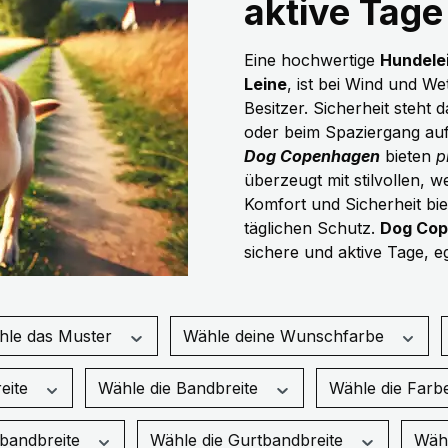
aktive Tage
Eine hochwertige
Hundele
Leine
, ist bei Wind und W
Besitzer. Sicherheit steht 
oder beim Spaziergang au
Dog Copenhagen
bieten
p
überzeugt mit stilvollen, 
Komfort und Sicherheit bi
täglichen Schutz.
Dog Co
sichere und aktive Tage, e
hle das Muster
Wähle deine Wunschfarbe
eite
Wähle die Bandbreite
Wähle die Farb
tbandbreite
Wähle die Gurtbandbreite
Wähl