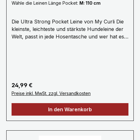
Wähle die Leinen Länge Pocket:
M: 110 cm
Die Ultra Strong Pocket Leine von My Curli Die
kleinste, leichteste und stärkste Hundeleine der
Welt, passt in jede Hosentasche und wer hat es
erfunden? die Schweizer! Von unserer Zeit im
Outdoor-Sport wissen wir, dass jedes Tool oder
Hilfsmittel klein, leicht, komfortabel und
funktionell sein muss und das ohne
Kompromisse. Dieses Prinzip wenden wir auf die
Ultra Strong Pocket Leine an. Sämtliche Bauteile
Regulärer Preis:
24,99 €
bestehen aus dem besten Material, welche
Preise inkl. MwSt. zzgl. Versandkosten
moderne Technik zu bieten hat. Grundmaterial
ist Dyneema, eine hochwertige Faser, welche 1,7
In den Warenkorb
Mal stärker als Stahl ist. Für die Handschlaufe
verwenden wir variable Webung für mehr
Komfort und mit der Spleissen-Technik erzielen
wir bruchsichere Nähte. Dazu integrieren wir