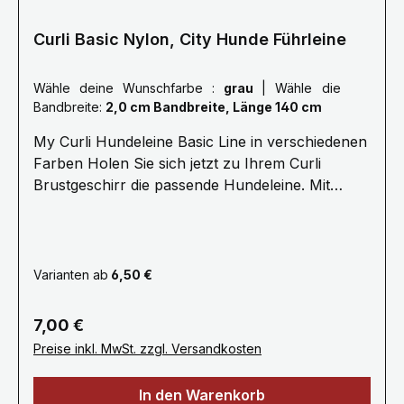
Curli Basic Nylon, City Hunde Führleine
Wähle deine Wunschfarbe :
grau
|
Wähle die
Bandbreite:
2,0 cm Bandbreite, Länge 140 cm
My Curli Hundeleine Basic Line in verschiedenen
Farben Holen Sie sich jetzt zu Ihrem Curli
Brustgeschirr die passende Hundeleine. Mit
bequemer Neoprenhandschlaufe und kleiner
Öse zum Befestigen von Hilfsmitteln oder des
Kotbeutelspenders. Karabiner und Öse sind
farblich auf die Sicherheitsösen der My Curli
Varianten ab
6,50 €
Brustgeschirre abgestimmt. Die Curli
Hundeleinen sind verfügbar mit einer Länge von
Regulärer Preis:
7,00 €
140cm und einer Breite von 2cm oder 1.5cm.
Preise inkl. MwSt. zzgl. Versandkosten
Wichtig: 1,5 cm breite Leine für Hunde bis
maximal 12kg 2,0 cm breite Leine für Hunde bis
In den Warenkorb
maximal 30kg Curli Basic Leine Daten: - Material