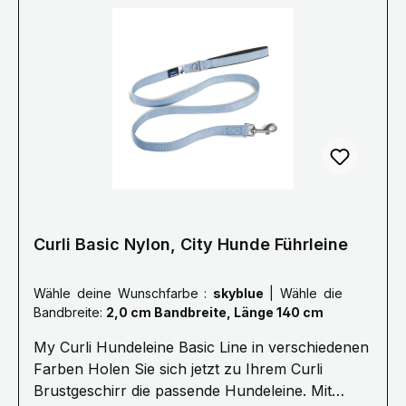
etwas und seine Instinkte führen ihn dazu,
unvermittelt loszurennen. Das entwickelt enorme
Kräfte, welche Hund wie Hundehalter verletzen
können. Darum hat Curli ein Seil entwickelt,
welches den Ruck beim Zurückhalten
maßgeblich reduziert. Kern und Mantel des Seils
sind flexibel. Das ist komfortabler für alle und
sichert dabei die Kommando-Übertragung.
Curli Basic Nylon, City Hunde Führleine
Wähle deine Wunschfarbe :
skyblue
|
Wähle die
Bandbreite:
2,0 cm Bandbreite, Länge 140 cm
My Curli Hundeleine Basic Line in verschiedenen
Farben Holen Sie sich jetzt zu Ihrem Curli
Brustgeschirr die passende Hundeleine. Mit