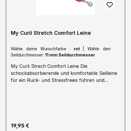
My Curli Stretch Comfort Leine
Wähle deine Wunschfarbe :
rot
|
Wähle den
Seildurchmesser:
11 mm Seildurchmesser
My Curli Strech Comfort Leine Die
schockabsorbierende und komfortable Seilleine
für ein Ruck- und Stressfreies führen und
Kommandieren.· 1,8 Meter Länge ø 8 mm
(Größe M) oder ø 10 mm (Größe L) Für Hunde
bis 25 kg (Größe M) oder 40 kg (Größe L) ·
Stoßdämpfendes Seil für stressfreie
Kommunikation · Ultraweiches Nylonseil für
den besten Halt, Kontrolle und Sicherheit·
Regulärer Preis:
19,95 €
Kotbeutelspender „Snap-In“