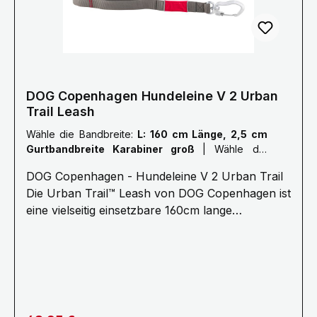
sind flexibel. Das ist komfortabler für alle und
sichert dabei die Kommando-Übertragung.
DOG Copenhagen Hundeleine V 2 Urban
Trail Leash
Wähle die Bandbreite:
L: 160 cm Länge, 2,5 cm
Gurtbandbreite Karabiner groß
|
Wähle die
Farbe vom Geschirr:
Classic Rot
DOG Copenhagen - Hundeleine V 2 Urban Trail
Die Urban Trail™ Leash von DOG Copenhagen ist
eine vielseitig einsetzbare 160cm lange
Hundeleine, die mit unserem Pouch Organizer™
zusätzlich montierbare Tasche geliefert wird. In
dieser können Sie bequem Leckerlies, Schlüssel
und Kotbeutel verstauen - zwei Produkte in
einem! Die Leine verfügt außerdem über einen
weichen, mit Neopren gepolsterten Griff,
Regulärer Preis: