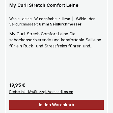
My Curli Stretch Comfort Leine
Wähle deine Wunschfarbe :
lime
|
Wähle den
Seildurchmesser:
8 mm Seildurchmesser
My Curli Strech Comfort Leine Die
schockabsorbierende und komfortable Seilleine
für ein Ruck- und Stressfreies führen und
Kommandieren.· 1,8 Meter Länge ø 8 mm
(Größe M) oder ø 10 mm (Größe L) Für Hunde
bis 25 kg (Größe M) oder 40 kg (Größe L) ·
Stoßdämpfendes Seil für stressfreie
Kommunikation · Ultraweiches Nylonseil für
den besten Halt, Kontrolle und Sicherheit·
Regulärer Preis:
19,95 €
Kotbeutelspender „Snap-In“
Preise inkl. MwSt. zzgl. Versandkosten
Sicherheitskarabiner · Handwäsche / Kein
Weichspüler / Nicht maschinell trocknen
In den Warenkorb
Gewicht 0.079 kg · Spezifikationen Seil: Nylon
/ D-Rings & Karabiner: Zinc-Alloy Die