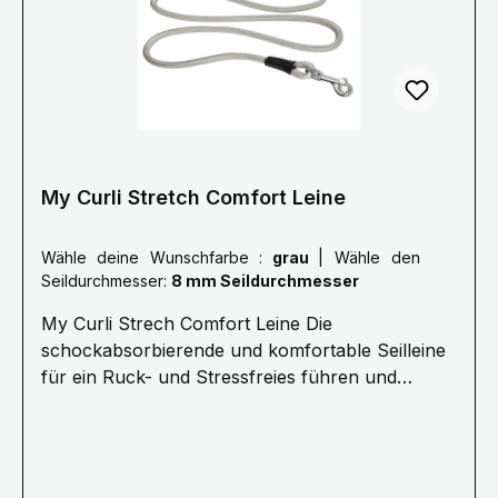
welches den Ruck beim Zurückhalten
maßgeblich reduziert. Kern und Mantel des Seils
sind flexibel. Das ist komfortabler für alle und
sichert dabei die Kommando-Übertragung.
My Curli Stretch Comfort Leine
Wähle deine Wunschfarbe :
grau
|
Wähle den
Seildurchmesser:
8 mm Seildurchmesser
My Curli Strech Comfort Leine Die
schockabsorbierende und komfortable Seilleine
für ein Ruck- und Stressfreies führen und
Kommandieren.· 1,8 Meter Länge ø 8 mm
(Größe M) oder ø 10 mm (Größe L) Für Hunde
bis 25 kg (Größe M) oder 40 kg (Größe L) ·
Stoßdämpfendes Seil für stressfreie