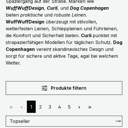
Spaziergang auf der Straße. Marken wie
WuffWuffDesign
,
Curli
, und
Dog Copenhagen
bieten
praktische
und
robuste Leinen
.
WuffWuffDesign
überzeugt mit stilvollen,
wetterfesten Leinen, Schleppleinen und Führleinen,
die Komfort und Sicherheit bieten.
Curli
punktet mit
strapazierfähigen Modellen für täglichen Schutz.
Dog
Copenhagen
vereint skandinavisches Design und
sorgt für sichere und aktive Tage, egal bei welchem
Wetter.
Produkte filtern
Seite
Seite
Seite
Seite
Seite
1
2
3
4
5