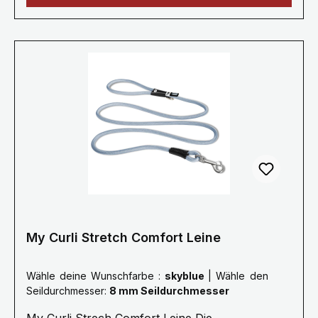
Nylon oder Nylon/Cord - Länge: 140cm - Breite:
1.5 cm oder 2 cm
My Curli Stretch Comfort Leine
Wähle deine Wunschfarbe :
skyblue
|
Wähle den
Seildurchmesser:
8 mm Seildurchmesser