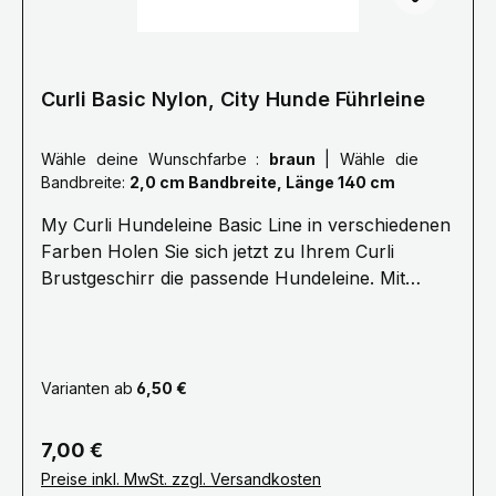
Curli Basic Nylon, City Hunde Führleine
Wähle deine Wunschfarbe :
braun
|
Wähle die
Bandbreite:
2,0 cm Bandbreite, Länge 140 cm
My Curli Hundeleine Basic Line in verschiedenen
Farben Holen Sie sich jetzt zu Ihrem Curli
Brustgeschirr die passende Hundeleine. Mit
bequemer Neoprenhandschlaufe und kleiner
Öse zum Befestigen von Hilfsmitteln oder des
Kotbeutelspenders. Karabiner und Öse sind
farblich auf die Sicherheitsösen der My Curli
Varianten ab
6,50 €
Brustgeschirre abgestimmt. Die Curli
Hundeleinen sind verfügbar mit einer Länge von
Regulärer Preis:
7,00 €
140cm und einer Breite von 2cm oder 1.5cm.
Preise inkl. MwSt. zzgl. Versandkosten
Wichtig: 1,5 cm breite Leine für Hunde bis