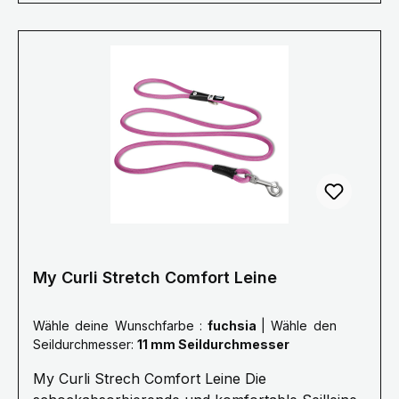
Geschichte dahinter Plötzlich sieht der Hund
etwas und seine Instinkte führen ihn dazu,
unvermittelt loszurennen. Das entwickelt enorme
Kräfte, welche Hund wie Hundehalter verletzen
können. Darum hat Curli ein Seil entwickelt,
welches den Ruck beim Zurückhalten
maßgeblich reduziert. Kern und Mantel des Seils
sind flexibel. Das ist komfortabler für alle und
sichert dabei die Kommando-Übertragung.
My Curli Stretch Comfort Leine
Wähle deine Wunschfarbe :
fuchsia
|
Wähle den
Seildurchmesser:
11 mm Seildurchmesser
My Curli Strech Comfort Leine Die